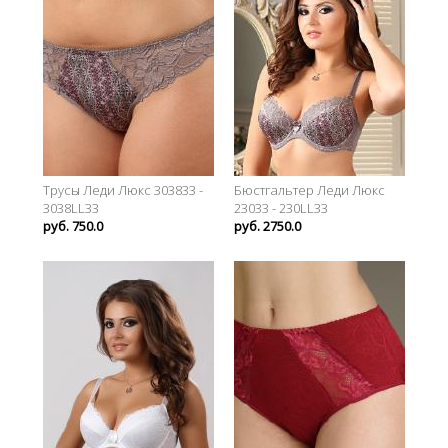
Трусы Леди Люкс 303833 -
Бюстгальтер Леди Люкс
3038LL33
23033 - 230LL33
руб. 750.0
руб. 2750.0