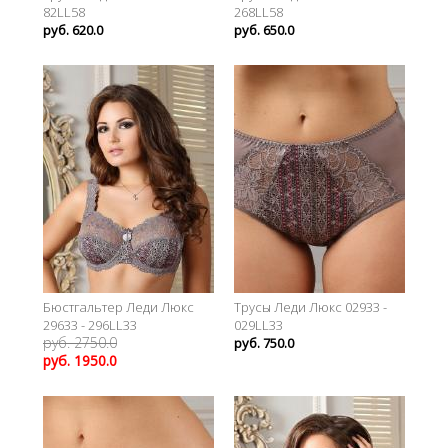
82LL58
268LL58
руб. 620.0
руб. 650.0
Бюстгальтер Леди Люкс
Трусы Леди Люкс 02933 -
29633 - 296LL33
029LL33
руб. 2750.0
руб. 750.0
руб. 1950.0