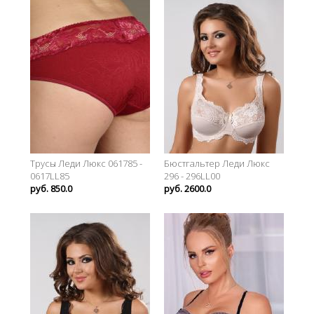
Трусы Леди Люкс 061785 -
Бюстгальтер Леди Люкс
0617LL85
296 - 296LL00
руб. 850.0
руб. 2600.0