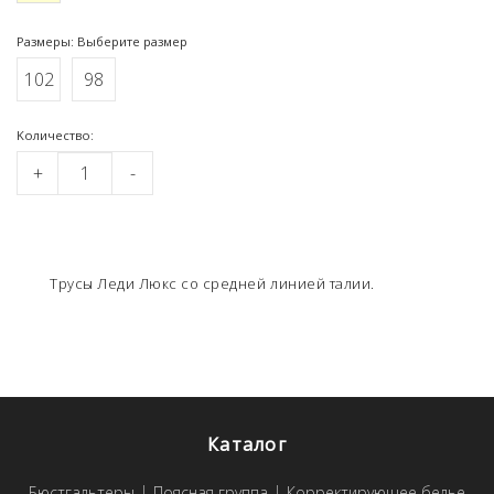
Размеры: Выберите размер
102
98
Kоличество:
+
-
Трусы Леди Люкс со средней линией талии.
Каталог
Бюстгальтеры
Поясная группа
Корректирующее белье