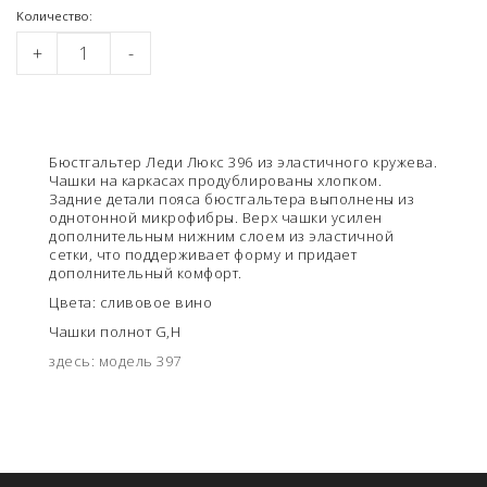
Kоличество:
+
-
Бюстгальтер Леди Люкс 396 из эластичного кружева.
Чашки на каркасах продублированы хлопком.
Задние детали пояса бюстгальтера выполнены из
однотонной микрофибры. Верх чашки усилен
дополнительным нижним слоем из эластичной
сетки, что поддерживает форму и придает
дополнительный комфорт.
Цвета: сливовое вино
Чашки полнот G,H
здесь: модель 397