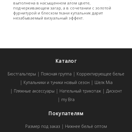
выполнена в насыщенном алом цвете,
подчеркивающем загар, а в сочетании с золотой
фурнитурой и блеском ткани купальник дарит
незабываемый визуальный эффект.
Каталог
Бюстгальтеры
Поясная группа
Корректирующее белье
Купальники и туники новый сезон
Шелк Mia
Пляжные аксессуары
Нательный трикотаж
Дисконт
my Bra
Покупателям
Размер под заказ
Нижнее бельё оптом