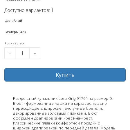
Доступно вариантов: 1
Цвет: Алый
Размеры: 42D
Kоличество:
+
-
Купить
Раздельный купальник Lora Grig 91704 на размер D.
Бюст - формованные чашки на каркасах, плавно
переходящие в широкие галстучные бретели,
декорированные золотыми планками. Бюст
оформлен драпировками крест-на-крест.
Классические плавки комфортной посадки с
широкой драпировкой по передней детали. Модель