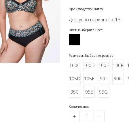
Производство: Литва
Доступно вариантов: 13
Цвет: Выберите цвет
Размеры: Выберите размер
100C
100D
100E
100F
105D
105E
90F
90G
95C
95E
95G
Kоличество:
+
-