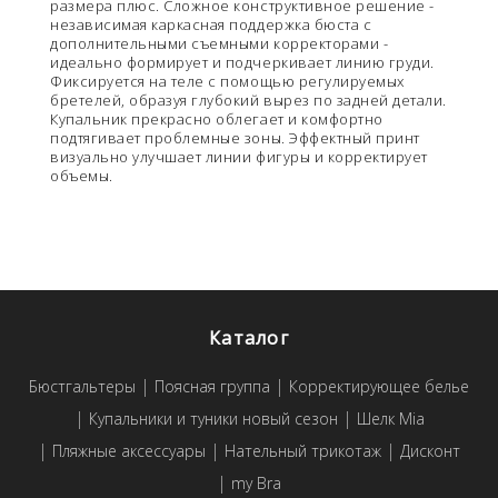
размера плюс. Сложное конструктивное решение -
независимая каркасная поддержка бюста с
дополнительными съемными корректорами -
идеально формирует и подчеркивает линию груди.
Фиксируется на теле с помощью регулируемых
бретелей, образуя глубокий вырез по задней детали.
Купальник прекрасно облегает и комфортно
подтягивает проблемные зоны. Эффектный принт
визуально улучшает линии фигуры и корректирует
объемы.
Каталог
Бюстгальтеры
Поясная группа
Корректирующее белье
Купальники и туники новый сезон
Шелк Mia
Пляжные аксессуары
Нательный трикотаж
Дисконт
my Bra