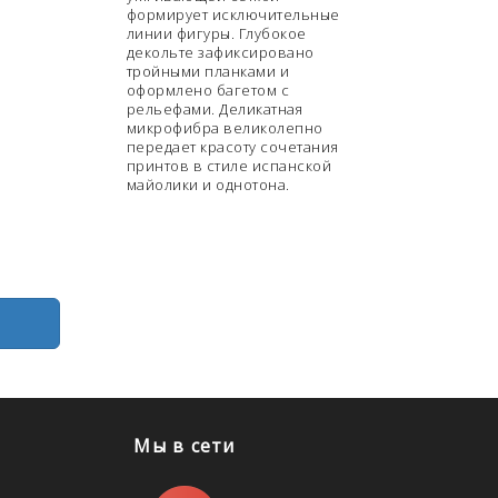
формирует исключительные
линии фигуры. Глубокое
декольте зафиксировано
тройными планками и
оформлено багетом с
рельефами. Деликатная
микрофибра великолепно
передает красоту сочетания
принтов в стиле испанской
майолики и однотона.
Мы в сети