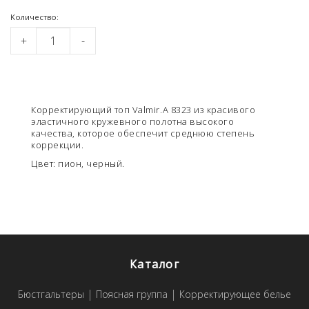
Kоличество:
+
-
Корректирующий топ Valmir.A 8323 из красивого
эластичного кружевного полотна высокого
качества, которое обеспечит среднюю степень
коррекции.
Цвет: пион, черный.
Каталог
Бюстгальтеры
Поясная группа
Корректирующее белье