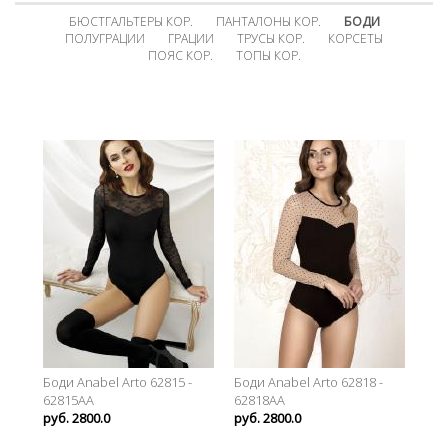
БЮСТГАЛЬТЕРЫ КОР.
ПАНТАЛОНЫ КОР.
БОДИ
ПОЛУГРАЦИИ
ГРАЦИИ
ТРУСЫ КОР.
КОРСЕТЫ
ПОЯС КОР.
ТОПЫ КОР.
Боди Anabel Arto 62815 -
Боди Anabel Arto 62818 -
62815AA
62818AA
руб. 2800.0
руб. 2800.0