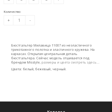
Kоличество:
+
-
Бюстгальтер Милавица 11007 из неэластичного
трикотажного полотна и эластичного кружева. На
каркасах. Открытая центральная деталь
бюстгальтера. Сейчас модель отшивается под
брендом Misstyle,
размеры и цвета смотреть здесь..
.
Цвета: белый, бежевый, черный.