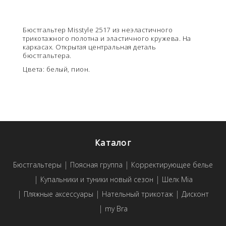
Бюстгальтер Misstyle 2517 из неэластичного
трикотажного полотна и эластичного кружева. На
каркасах. Открытая центральная деталь
бюстгальтера.
Цвета: белый, пион.
Каталог
Бюстгальтеры
Поясная группа
Корректирующее белье
Купальники и туники новый сезон
Шелк Mia
Пляжные аксессуары
Нательный трикотаж
Дисконт
my Bra