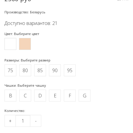
Производство: Беларусь
Доступно вариантов: 21
Цвет: Выберите цвет
Размеры: Выберите размер
75
80
85
90
95
Чашки: Выберите чашку
B
C
D
E
F
G
Kоличество:
+
-