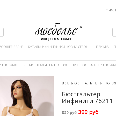
Нижн
РУЮЩЕЕ БЕЛЬЕ
КУПАЛЬНИКИ И ТУНИКИ НОВЫЙ СЕЗОН
ШЕЛК MIA
П
Ы ПО 299=
ВСЕ БЮСТГАЛЬТЕРЫ ПО 550=
ВСЕ БЮСТГАЛЬТЕРЫ ПО 499
ВСЕ БЮСТГАЛЬТЕРЫ ПО 3
Бюстгальтер
Инфинити 76211
399 руб
850 руб