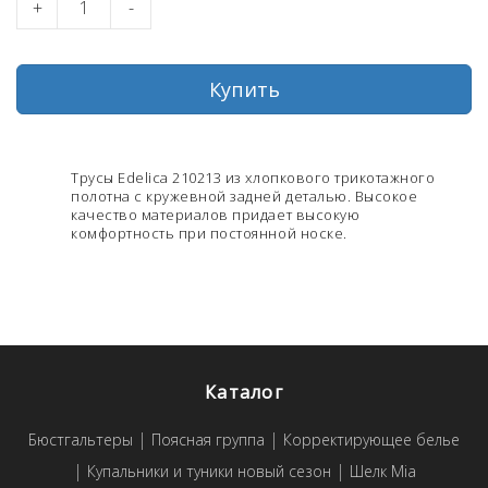
+
-
Купить
Трусы Edelica 210213 из хлопкового трикотажного
полотна с кружевной задней деталью. Высокое
качество материалов придает высокую
комфортность при постоянной носке.
Каталог
Бюстгальтеры
Поясная группа
Корректирующее белье
Купальники и туники новый сезон
Шелк Mia