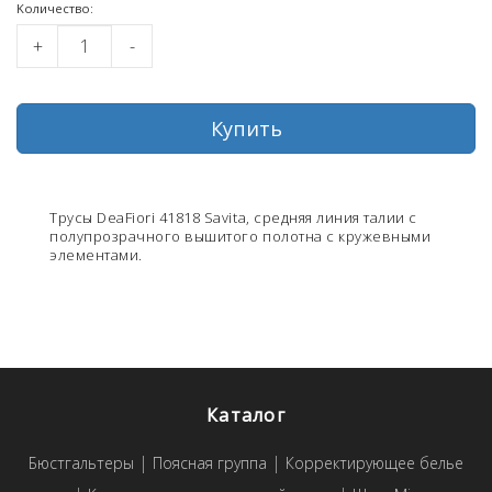
Kоличество:
+
-
Купить
Трусы DeaFiori 41818 Savita, средняя линия талии с
полупрозрачного вышитого полотна с кружевными
элементами.
Каталог
Бюстгальтеры
Поясная группа
Корректирующее белье