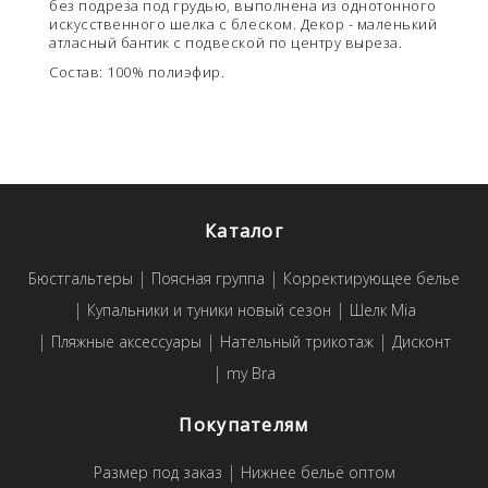
без подреза под грудью, выполнена из однотонного
искусственного шелка с блеском. Декор - маленький
атласный бантик с подвеской по центру выреза.
Состав:
100% полиэфир.
Каталог
Бюстгальтеры
Поясная группа
Корректирующее белье
Купальники и туники новый сезон
Шелк Mia
Пляжные аксессуары
Нательный трикотаж
Дисконт
my Bra
Покупателям
Размер под заказ
Нижнее бельё оптом