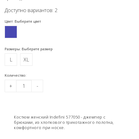
Доступно вариантов: 2
Цвет: Выберите цвет
Размеры: Выберите размер
L
XL
Kоличество:
+
-
Костюм женский Indefini 577050 - джемпер с
брюками, из хлопкового трикотажного полотна,
комфортного при носке.