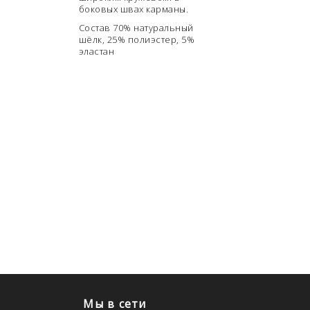
боковых швах карманы.
Состав
70% натуральный
шёлк, 25% полиэстер, 5%
эластан
Мы в сети