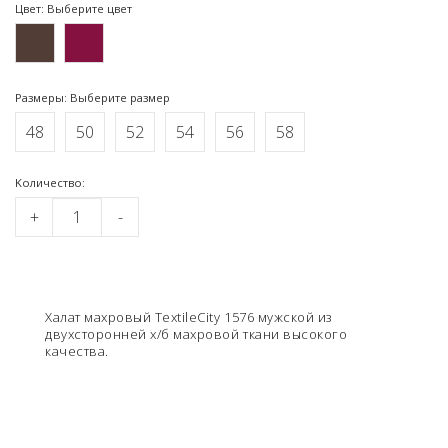
Цвет: Выберите цвет
Размеры: Выберите размер
48
50
52
54
56
58
Kоличество:
+
-
Халат махровый TextileCity 1576 мужской из
двухсторонней х/б махровой ткани высокого
качества.