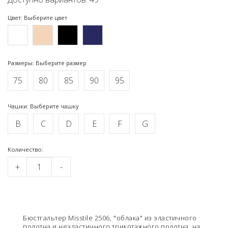
Цвет: Выберите цвет
Размеры: Выберите размер
75
80
85
90
95
Чашки: Выберите чашку
B
C
D
E
F
G
Kоличество:
+
-
Бюстгальтер Misstile 2506, "облака" из эластичного
полотна и неэластичного трикотажного полотна, на