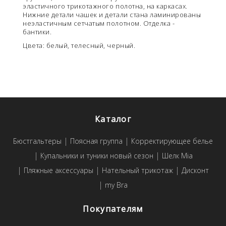
эластичного трикотажного полотна, на каркасах.
Нижние детали чашек и детали стана ламинированы
неэластичным сетчатым полотном. Отделка -
бантики.
Цвета: белый, телесный, черный.
Каталог
Бюстгальтеры
Поясная группа
Корректирующее белье
Купальники и туники новый сезон
Шелк Mia
Пляжные аксессуары
Нательный трикотаж
Дисконт
my Bra
Покупателям