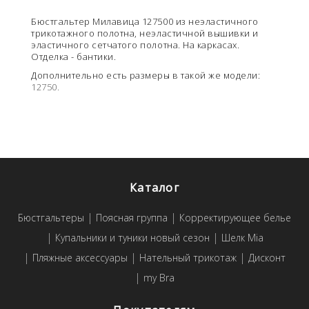
Бюстгальтер Милавица 127500 из неэластичного
трикотажного полотна, неэластичной вышивки и
эластичного сетчатого полотна. На каркасах.
Отделка - бантики.
Дополнительно есть размеры в такой же модели:
12750.
Каталог
Бюстгальтеры
Поясная группа
Корректирующее белье
Купальники и туники новый сезон
Шелк Mia
Пляжные аксессуары
Нательный трикотаж
Дисконт
my Bra