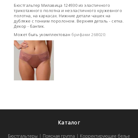
Бюстгальтер Милавица 124930 из эластичного
трикотажного полотна и неэластичного кружевного
полотна
, на каркасах. Нижние детали чашек на
дубляже с тонким поролоном. Верхняя деталь - сетка.
Декор - бантик.
Может быть укомплектован
брифами 268020:
Каталог
Бюстгальтеры
Поясная группа
Корректирующее белье