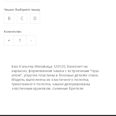
Чашки: Выберите чашку
B
C
D
Kоличество:
+
-
Бюстгальтер Милавица 120120, балконет на
каркасах, формованная чашка с встроенным "пуш-
апом", упругие пластины в боковых деталях стана.
Модель выполнена из эластичного полотна,
трикотажного полотна, чашки декорированы
эластичным кружевом, съемные бретели.