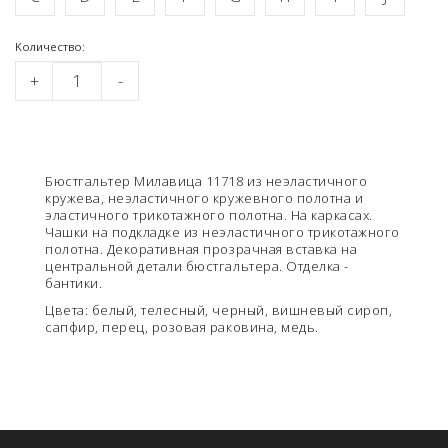
Kоличество:
+
-
Бюстгальтер Милавица 11718 из неэластичного
кружева, неэластичного кружевного полотна и
эластичного трикотажного полотна. На каркасах.
Чашки на подкладке из неэластичного трикотажного
полотна. Декоративная прозрачная вставка на
центральной детали бюстгальтера. Отделка -
бантики.
Цвета: белый, телесный, черный, вишневый сироп,
сапфир, перец, розовая раковина, медь.