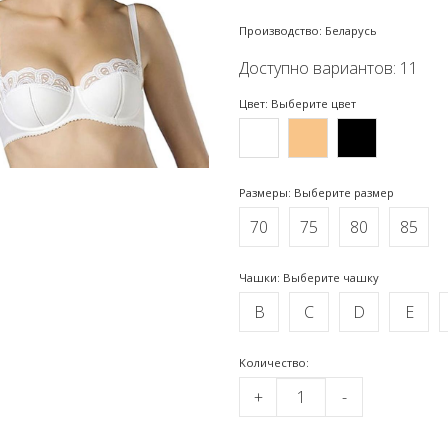
Производство: Беларусь
Доступно вариантов: 11
Цвет: Выберите цвет
Размеры: Выберите размер
70
75
80
85
Чашки: Выберите чашку
B
C
D
E
Kоличество:
+
-