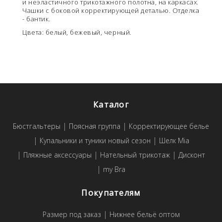
и неэластичного трикотажного полотна, на каркасах.
Чашки с боковой корректирующей деталью. Отделка
- бантик.
Цвета: белый, бежевый, черный.
Каталог
Бюстгальтеры
Поясная группа
Корректирующее белье
Купальники и туники новый сезон
Шелк Mia
Пляжные аксессуары
Нательный трикотаж
Дисконт
my Bra
Покупателям
Размер под заказ
Нижнее бельё оптом