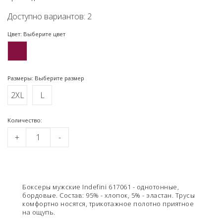
Доступно вариантов: 2
Цвет: Выберите цвет
Размеры: Выберите размер
2XL
L
Kоличество:
+
-
Боксеры мужские Indefini 617061 - однотонные,
бордовые. Состав: 95% - хлопок, 5% - эластан. Трусы
комфортно носятся, трикотажное полотно приятное
на ощупь.